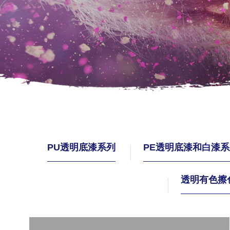
巴威路漆
PU透明底漆系列
PE透明底漆和白漆
透明有色擦