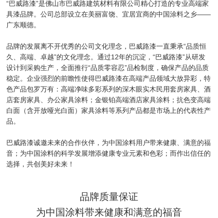
“巴威路漆”是佛山市巴威路建筑材料有限公司精心打造的专业高端家
具漆品牌。公司总部设立在美丽富饶、宜居宜商的中国涂料之乡——
广东顺德。
品牌的发展离不开优秀的公司文化理念，巴威路漆一直秉承“品质恒
久、高端、卓越”的文化理念。通过12年的沉淀，“巴威路漆”从研发
设计到采购生产，全面推行“品质零容忍”品检制度，确保产品的品质
稳定。企业强烈的前瞻性使得巴威路漆在高端产品领域大放异彩，特
色产品包罗万有：高端净味多彩系列的深木眼实木民用套房家具、酒
店套房家具、办公家具涂料；金银铂高端酒店家具涂料；抗色变高端
白面（含开放哑光白面）家具涂料等系列产品都是市场上的代表性产
品。
巴威路漆诚邀未来的合作伙伴，为中国涂料用户带来健康、满意的福
音；为中国涂料的科学发展增添健康专业元素和色彩；而作出信任的
选择，共创美好未来！
品牌质量保证
为中国涂料带来健康和满意的福音