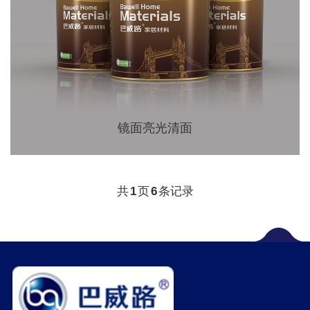
镜面亮光清面
共
1
页
6
条记录