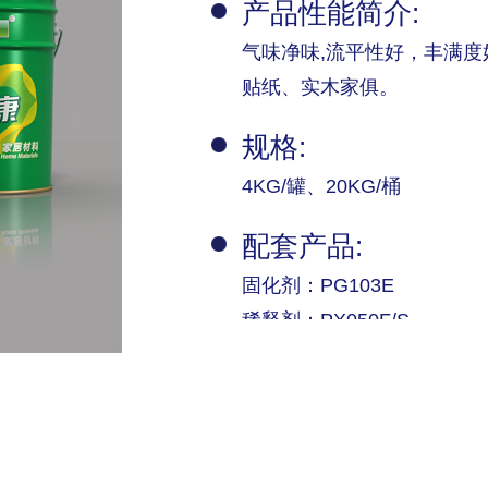
产品性能简介:
气味净味,流平性好，丰满度
贴纸、实木家俱。
规格:
4KG/罐、20KG/桶
配套产品:
固化剂：PG103E
稀释剂：PX050F/S